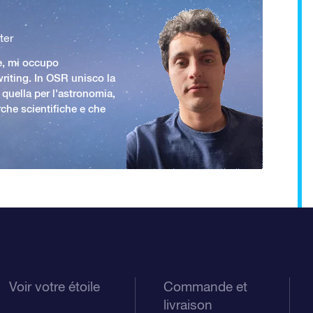
ter
e, mi occupo
iting. In OSR unisco la
 quella per l'astronomia,
rche scientifiche e che
Voir votre étoile
Commande et
livraison