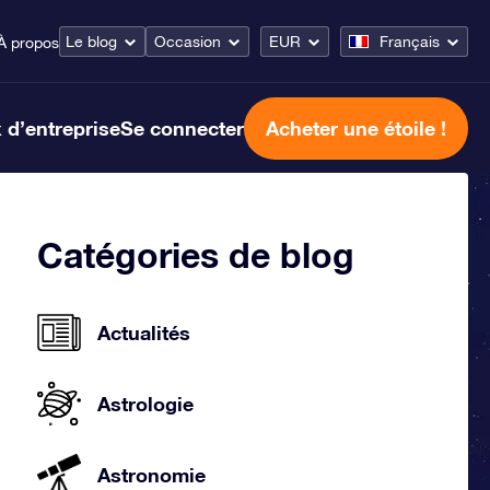
Le blog
Occasion
EUR
Français
À propos
 d’entreprise
Se connecter
Acheter une étoile !
Catégories de blog
Actualités
Astrologie
Astronomie