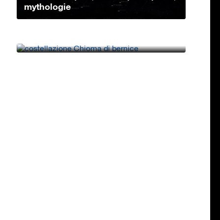
mythologie
Constellation Chevelure de
Bérénices: caractéristiques, étoiles
princip...