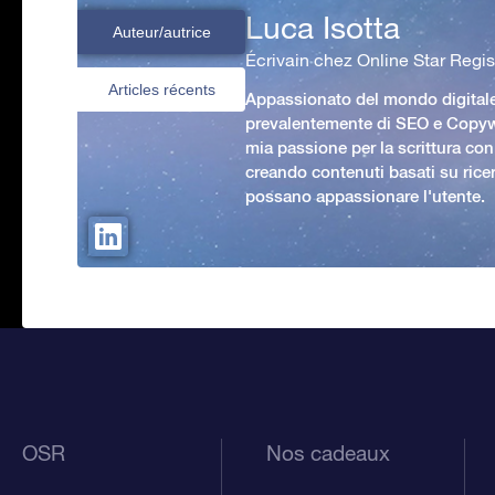
Luca Isotta
Auteur/autrice
Écrivain chez Online Star Regis
Articles récents
Appassionato del mondo digital
prevalentemente di SEO e Copywr
mia passione per la scrittura con
creando contenuti basati su rice
possano appassionare l'utente.
OSR
Nos cadeaux