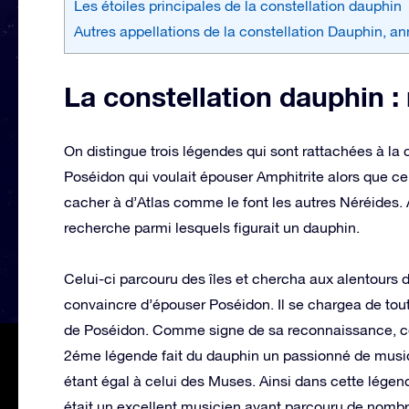
Les étoiles principales de la constellation dauphin
Autres appellations de la constellation Dauphin, a
La constellation dauphin :
On distingue trois légendes qui sont rattachées à la
Poséidon qui voulait épouser Amphitrite alors que celle
cacher à d’Atlas comme le font les autres Néréides
recherche parmi lesquels figurait un dauphin.
Celui-ci parcouru des îles et chercha aux alentours d’A
convaincre d’épouser Poséidon. Il se chargea de tout 
de Poséidon. Comme signe de sa reconnaissance, cel
2éme légende fait du dauphin un passionné de musiq
étant égal à celui des Muses. Ainsi dans cette légen
était un excellent musicien ayant parcouru de nombr