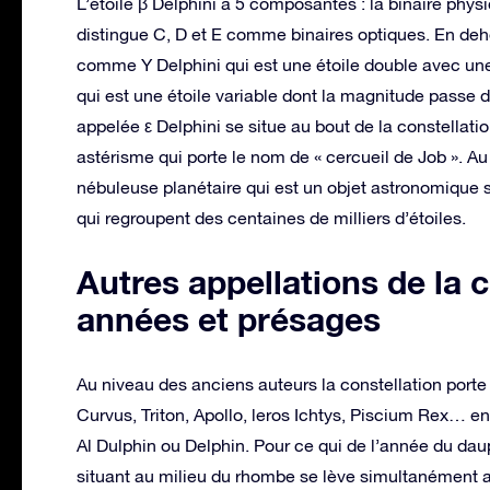
L’étoile β Delphini a 5 composantes : la binaire phys
distingue C, D et E comme binaires optiques. En dehor
comme Y Delphini qui est une étoile double avec un
qui est une étoile variable dont la magnitude passe 
appelée ε Delphini se situe au bout de la constellatio
astérisme qui porte le nom de « cercueil de Job ». Au 
nébuleuse planétaire qui est un objet astronomique s
qui regroupent des centaines de milliers d’étoiles.
Autres appellations de la 
années et présages
Au niveau des anciens auteurs la constellation porte
Curvus, Triton, Apollo, leros Ichtys, Piscium Rex… en
Al Dulphin ou Delphin. Pour ce qui de l’année du daup
situant au milieu du rhombe se lève simultanément ave