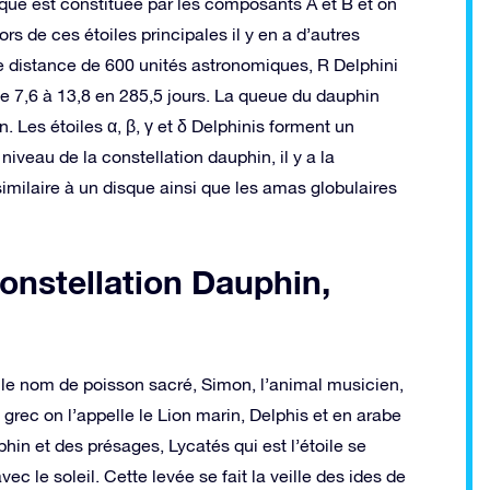
ique est constituée par les composants A et B et on
s de ces étoiles principales il y en a d’autres
e distance de 600 unités astronomiques, R Delphini
de 7,6 à 13,8 en 285,5 jours. La queue du dauphin
n. Les étoiles α, β, γ et δ Delphinis forment un
niveau de la constellation dauphin, il y a la
imilaire à un disque ainsi que les amas globulaires
constellation Dauphin,
 le nom de poisson sacré, Simon, l’animal musicien,
 grec on l’appelle le Lion marin, Delphis et en arabe
hin et des présages, Lycatés qui est l’étoile se
c le soleil. Cette levée se fait la veille des ides de