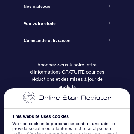
Service
Nos cadeaux
À propos de l’OSR
Cadeau d’étoile en ligne
Voir votre étoile
Nous contacter
Coffret cadeau OSR
Registre des étoiles
Commande et livraison
Le blog
Cadeau Super Star
Appli OSR Star Finder
Connexion client
Abonnez-vous à notre lettre
d'informations GRATUITE pour des
Questions fréquemment posées
Carte cadeau OSR
Page d’accueil personnalisée
Informations de paiement
réductions et des mises à jour de
produits
Revues
Cadeaux d’entreprise
Un million d’étoiles
Informations d’expédition
Écran de veille OSR
Politique de retour
This website uses cookies
We use cookies to personalise content and ads, to
Appli Voler vers les étoiles
Constellations
provide social media features and to analyse our
traffic. We also share information about your use of