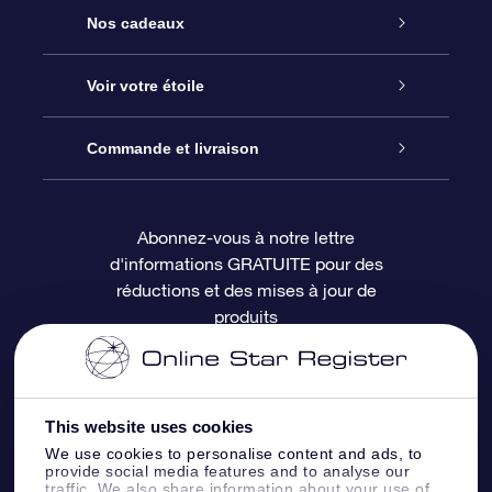
Service
Nos cadeaux
À propos de l’OSR
Cadeau d’étoile en ligne
Voir votre étoile
Nous contacter
Coffret cadeau OSR
Registre des étoiles
Commande et livraison
Le blog
Cadeau Super Star
Appli OSR Star Finder
Connexion client
Abonnez-vous à notre lettre
d'informations GRATUITE pour des
Questions fréquemment posées
Carte cadeau OSR
Page d’accueil personnalisée
Informations de paiement
réductions et des mises à jour de
produits
Revues
Cadeaux d’entreprise
Un million d’étoiles
Informations d’expédition
Écran de veille OSR
Politique de retour
This website uses cookies
We use cookies to personalise content and ads, to
Appli Voler vers les étoiles
Constellations
provide social media features and to analyse our
traffic. We also share information about your use of