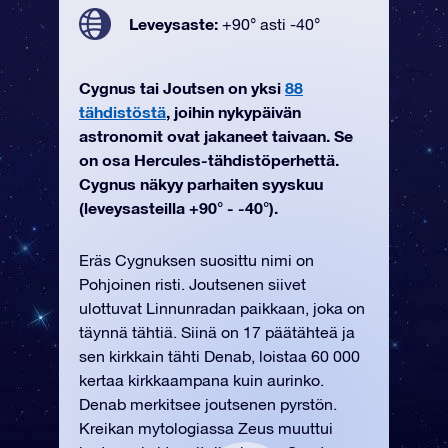
Leveysaste:
+90° asti -40°
Cygnus tai Joutsen on yksi
88
tähdistöstä
, joihin nykypäivän
astronomit ovat jakaneet taivaan. Se
on osa Hercules-tähdistöperhettä.
Cygnus näkyy parhaiten syyskuu
(leveysasteilla +90° - -40°).
Eräs Cygnuksen suosittu nimi on
Pohjoinen risti. Joutsenen siivet
ulottuvat Linnunradan paikkaan, joka on
täynnä tähtiä. Siinä on 17 päätähteä ja
sen kirkkain tähti Denab, loistaa 60 000
kertaa kirkkaampana kuin aurinko.
Denab merkitsee joutsenen pyrstön.
Kreikan mytologiassa Zeus muuttui