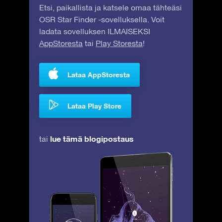
Etsi, paikallista ja katsele omaa tähteäsi
OSR Star Finder -sovelluksella. Voit
ladata sovelluksen ILMAISEKSI
AppStoresta
tai
Play Storesta
!
Lataa AppStoresta
Lataa Play Store
lue tämä blogipostaus
tai