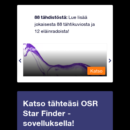
88 tähdistöstä:
Lue lisää
jokaisesta 88 tähtikuviosta ja
12 eläinradoista!
Camelopardalis - Kirahvi
Capri
Katso
Katso
Katso tähteäsi OSR
Star Finder -
sovelluksella!