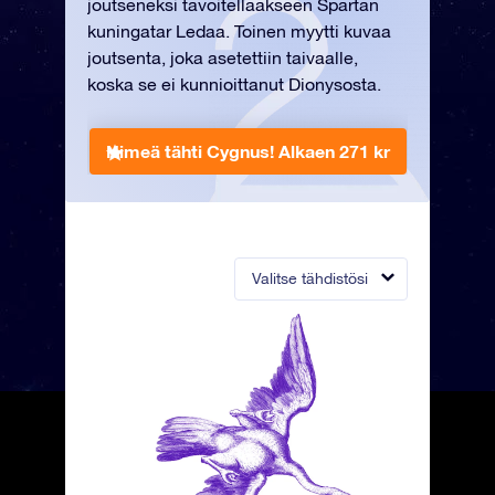
joutseneksi tavoitellaakseen Spartan
kuningatar Ledaa. Toinen myytti kuvaa
joutsenta, joka asetettiin taivaalle,
koska se ei kunnioittanut Dionysosta.
Nimeä tähti Cygnus!
Alkaen 271 kr
Valitse tähdistösi