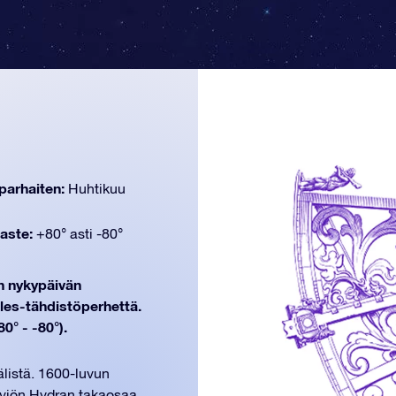
parhaiten:
Huhtikuu
aste:
+80° asti -80°
in nykypäivän
les-tähdistöperhettä.
0° - -80°).
älistä. 1600-luvun
rviön Hydran takaosaa.