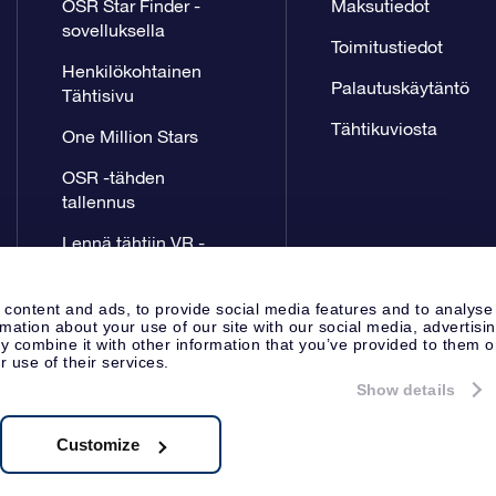
OSR Star Finder -
Maksutiedot
sovelluksella
Toimitustiedot
Henkilökohtainen
Palautuskäytäntö
Tähtisivu
Tähtikuviosta
One Million Stars
OSR -tähden
tallennus
Lennä tähtiin VR -
sovellus
 content and ads, to provide social media features and to analyse
rmation about your use of our site with our social media, advertisi
 combine it with other information that you’ve provided to them o
r use of their services.
Show details
Lehdistösivu
Tietosuoja ja vas
Apeldoorn, The Netherlands
8.62.722B01
Customize