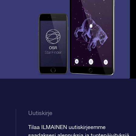
Uutiskirje
Tilaa ILMAINEN uutiskirjeemme
saadaksesi alennuksia ja tuotepäivityksiä