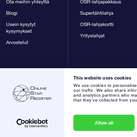
Ota meihin yhteyttä
OSR-lahjapakkaus
Blogi
Supertähtilahja
Usein kysytyt
OSR-lahjakortti
kysymykset
Yrityslahjat
Arvostelut
This website uses cookies
We use cookies to personalise
our traffic. We also share info
and analytics partners who may
that they’ve collected from you
Online Star Register BV
- Laan van de Maagd 83, 7324 BT 
,
Asiakaspalvelu:
help@osr.org
KVK: 60333553, VAT: NL 853
Allow all