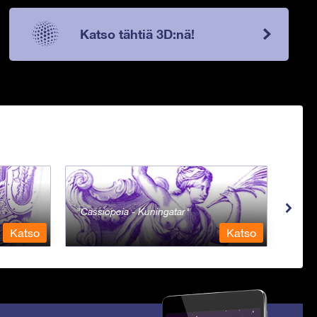
Katso tähtiä 3D:nä!
Cassiopeia - Kuningatar
Cent
Katso
Katso