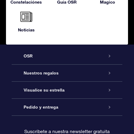
Constelaciónes
Guía OSR
Magico
Noticias
OSR
Atención
Nuestros regalos
Contáctanos
Regalo Estrella Online
Visualice su estrella
Blog
Paquete de Regalo OSR
Registro estelar
Pedido y entrega
Preguntas Más Frecuentes
Regalo Súper Estrella
Aplicación de Búsqueda de Estrella
Acceso clientes
Suscríbete a nuestra newsletter gratuita