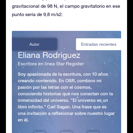
gravitacional de 98 N, el campo gravitatorio en ese
punto sería de 9,8 m/s2.
Autor
Entradas recientes
Eliana Rodriguez
Escritora en línea Star Register
Soy apasionada de la escritura, con 10 años
creando contenido. En OSR, combino mi
pasión por las letras con el cosmos,
conociendo historias que nos conectan con la
inmensidad del universo. "El universo es un
libro infinito." Carl Sagan. Una frase que es
una invitación a reflexionar sobre nuestro lugar
en él.