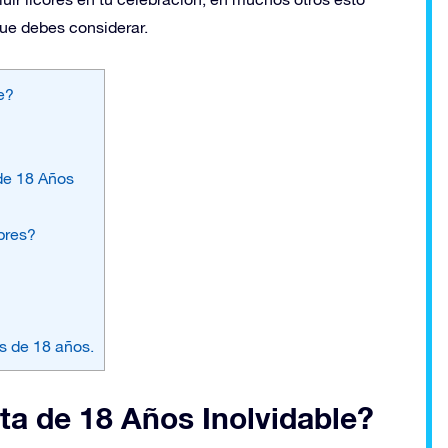
que debes considerar.
e?
de 18 Años
bres?
os de 18 años.
a de 18 Años Inolvidable?