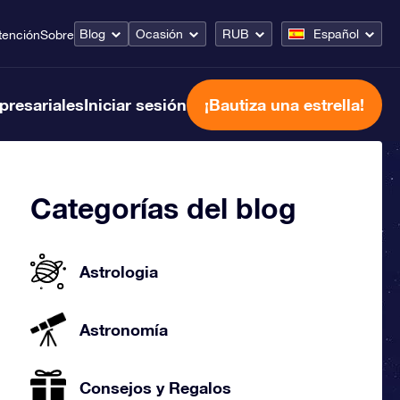
Blog
Ocasión
RUB
Español
tención
Sobre
presariales
Iniciar sesión
¡Bautiza una estrella!
Categorías del blog
Astrologia
Astronomía
Consejos y Regalos