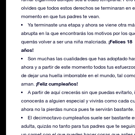
olvides que todos estos derechos se terminaran en e
momento en que tus padres te vean.
Ya terminaste una etapa y ahora se viene otra má
abrupta en la que encontrarás los motivos por los qu
¡Felices 18
querrás volver a ser una niña malcriada.
años!
Son muchas las cualidades que has adoptado ha
ahora y a partir de este momento todos tus esfuerzo
de dejar una huella imborrable en el mundo, tal com
¡Feliz cumpleaños!
aman.
A partir de aquí crecerás sin que puedas evitarlo, 
conocerás a alguien especial y vivirás como cada cual
ahora no la pierdas nunca pues te servirán bastante.
El decimoctavo cumpleaños suele ser bastante es
adulta, quizás no tanto para tus padres que te segui
un carnet con el que puedes hacer cosas que antes n