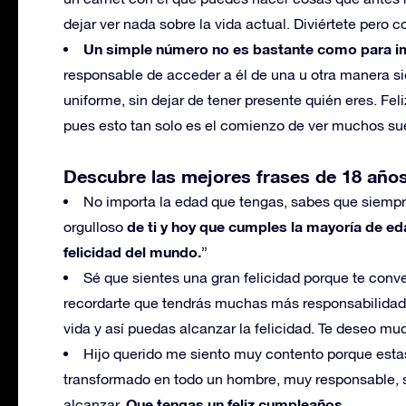
dejar ver nada sobre la vida actual. Diviértete pero 
Un simple número no es bastante como para im
responsable de acceder a él de una u otra manera s
uniforme, sin dejar de tener presente quién eres. 
pues esto tan solo es el comienzo de ver muchos s
Descubre las mejores frases de 18 años
No importa la edad que tengas, sabes que siemp
de ti y hoy que cumples la mayoría de ed
orgulloso
felicidad del mundo.
”
Sé que sientes una gran felicidad porque te conv
recordarte que tendrás muchas más responsabilidad
vida y así puedas alcanzar la felicidad. Te deseo 
Hijo querido me siento muy contento porque esta
transformado en todo un hombre, muy responsable, s
Que tengas un feliz cumpleaños.
alcanzar.