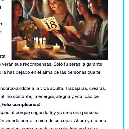
l
s
e
sta
s verán sus recompensas. Solo tú serás la garante
o la has dejado en el alma de las personas que te
incorporándote a la vida adulta. Trabajarás, crearás,
, no obstante, la energía, alegría y vitalidad de
¡Feliz cumpleaños!
pecial porque según la ley ya eres una persona
rán viendo como la niña de sus ojos. Ahora ya tienes
o podías, pero un pedazo de plástico no te va a