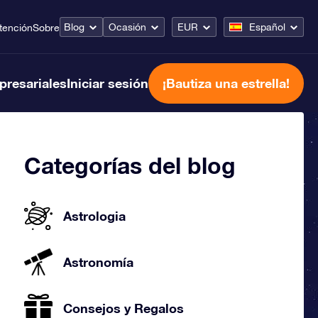
Blog
Ocasión
EUR
Español
tención
Sobre
presariales
Iniciar sesión
¡Bautiza una estrella!
Categorías del blog
Astrologia
Astronomía
Consejos y Regalos