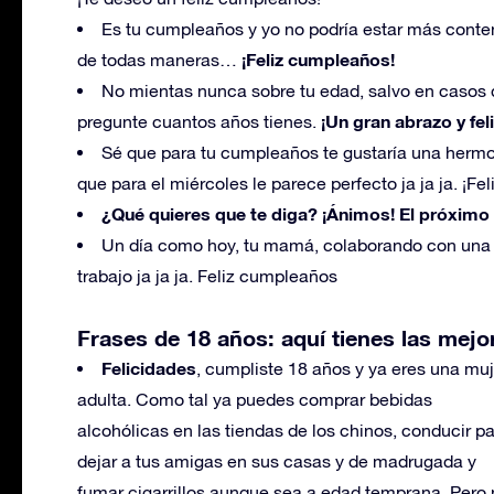
Es tu cumpleaños y yo no podría estar más conten
¡Feliz cumpleaños!
de todas maneras…
No mientas nunca sobre tu edad, salvo en casos
¡Un gran abrazo y fe
pregunte cuantos años tienes.
Sé que para tu cumpleaños te gustaría una herm
que para el miércoles le parece perfecto ja ja ja. ¡F
¿Qué quieres que te diga? ¡Ánimos! El próximo 
Un día como hoy, tu mamá, colaborando con una co
trabajo ja ja ja. Feliz cumpleaños
Frases de 18 años: aquí tienes las mej
Felicidades
, cumpliste 18 años y ya eres una muj
adulta. Como tal ya puedes comprar bebidas
alcohólicas en las tiendas de los chinos, conducir p
dejar a tus amigas en sus casas y de madrugada y
fumar cigarrillos aunque sea a edad temprana. Pero