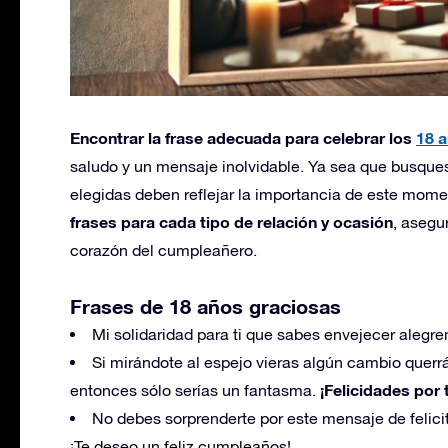
Encontrar la frase adecuada para celebrar los
18 
saludo y un mensaje inolvidable. Ya sea que busques 
elegidas deben reflejar la importancia de este mome
frases para cada tipo de relación y ocasión
, asegu
corazón del cumpleañero.
Frases de 18 años graciosas
Mi solidaridad para ti que sabes envejecer alegr
Si mirándote al espejo vieras algún cambio querrá 
¡Felicidades por 
entonces sólo serías un fantasma.
No debes sorprenderte por este mensaje de felicit
¡Te deseo un feliz cumpleaños!