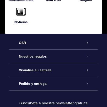
Noticias
OSR
Atención
Nuestros regalos
Contáctanos
Regalo Estrella Online
Visualice su estrella
Blog
Paquete de Regalo OSR
Registro estelar
Pedido y entrega
Preguntas Más Frecuentes
Regalo Súper Estrella
Aplicación de Búsqueda de Estrella
Acceso clientes
Suscríbete a nuestra newsletter gratuita