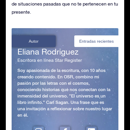
de situaciones pasadas que no te pertenecen en tu
presente.
Autor
Entradas recientes
Eliana Rodriguez
Escritora en línea Star Register
Soy apasionada de la escritura, con 10 años
creando contenido. En OSR, combino mi
pasión por las letras con el cosmos,
conociendo historias que nos conectan con la
inmensidad del universo. "El universo es un
libro infinito." Carl Sagan. Una frase que es
una invitación a reflexionar sobre nuestro lugar
en él.