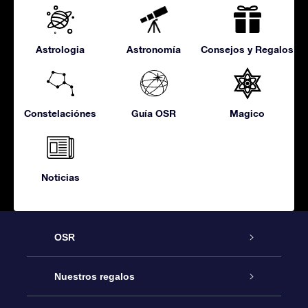
Astrologia
Astronomía
Consejos y Regalos
Constelaciónes
Guía OSR
Magico
Noticias
OSR
Atención
Nuestros regalos