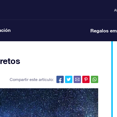
A
ación
Regalos em
cretos
Compartir este artículo: