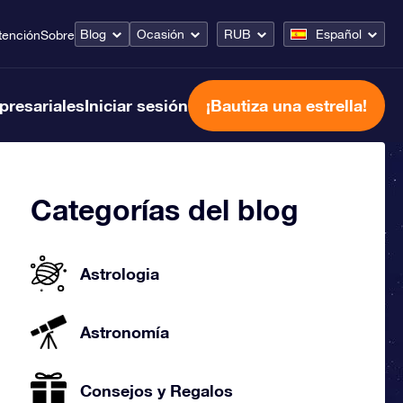
Blog
Ocasión
RUB
Español
tención
Sobre
presariales
Iniciar sesión
¡Bautiza una estrella!
Categorías del blog
Astrologia
Astronomía
Consejos y Regalos