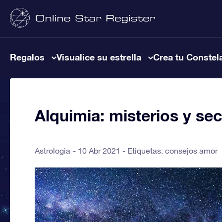
Regalos
Visualice su estrella
Crea tu Constel
Alquimia: misterios y se
Astrologia
10 Abr 2021 - Etiquetas:
consejos amor