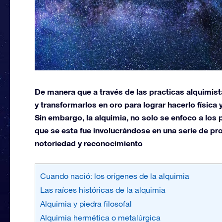
De manera que a través de las practicas alquimis
y transformarlos en oro para lograr hacerlo física 
Sin embargo, la alquimia, no solo se enfoco a los
que se esta fue involucrándose en una serie de pr
notoriedad y reconocimiento
Cuando nació: los orígenes de la alquimia
Las raíces históricas de la alquimia
Alquimia y piedra filosofal
Alquimia hermética o metalúrgica