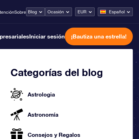
Blog
Ocasión
EUR
Español
tención
Sobre
presariales
Iniciar sesión
¡Bautiza una estrella!
Categorías del blog
Astrologia
Astronomía
Consejos y Regalos