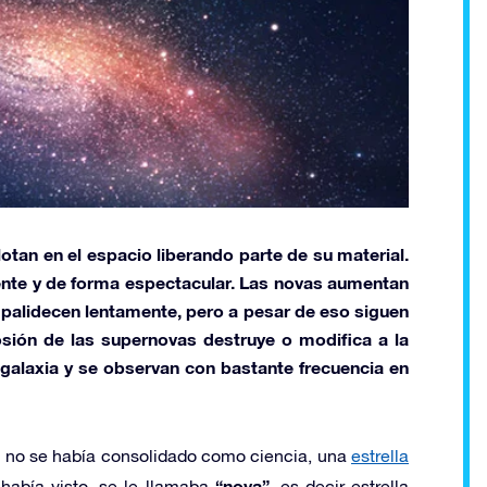
otan en el espacio liberando parte de su material.
ente y de forma espectacular. Las novas aumentan
palidecen lentamente, pero a pesar de eso siguen
osión de las supernovas destruye o modifica a la
galaxia y se observan con bastante frecuencia en
a no se había consolidado como ciencia, una
estrella
“nova”,
 había visto, se le llamaba
es decir estrella