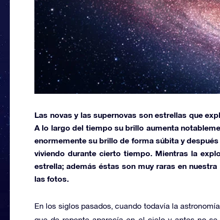
Las
novas
y las
supernovas
son estrellas que expl
A lo largo del tiempo su brillo aumenta notablem
enormemente su brillo de forma súbita y después 
viviendo durante cierto tiempo. Mientras la expl
estrella; además éstas son muy raras en nuestra 
las fotos.
En los siglos pasados, cuando todavía la astronomí
que de repente aparecía en el cielo y antes no se