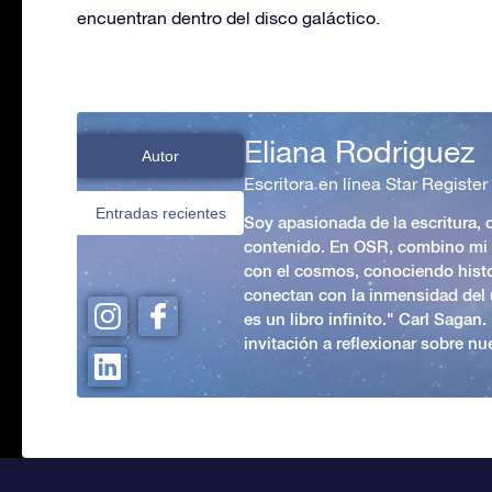
encuentran dentro del disco galáctico.
Eliana Rodriguez
Autor
Escritora en línea Star Register
Entradas recientes
Soy apasionada de la escritura,
contenido. En OSR, combino mi p
con el cosmos, conociendo hist
conectan con la inmensidad del 
es un libro infinito." Carl Sagan
invitación a reflexionar sobre nue