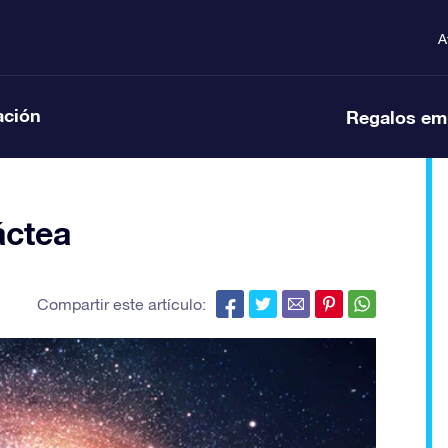
A
ación
Regalos em
áctea
Compartir este artículo: