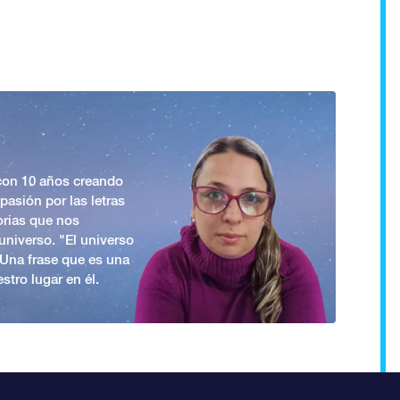
 con 10 años creando
asión por las letras
orias que nos
universo. "El universo
. Una frase que es una
stro lugar en él.