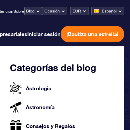
Blog
Ocasión
EUR
Español
tención
Sobre
presariales
Iniciar sesión
¡Bautiza una estrella!
Categorías del blog
Astrologia
Astronomía
Consejos y Regalos