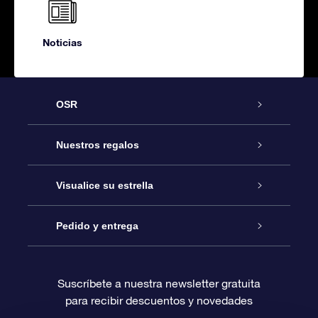
Noticias
OSR
Atención
Nuestros regalos
Contáctanos
Regalo Estrella Online
Visualice su estrella
Blog
Paquete de Regalo OSR
Registro estelar
Pedido y entrega
Preguntas Más Frecuentes
Regalo Súper Estrella
Aplicación de Búsqueda de Estrella
Acceso clientes
Suscríbete a nuestra newsletter gratuita
para recibir descuentos y novedades
Reseñas
Tarjeta de Regalo OSR
Página de Estrella Personalizada
Información de Pago