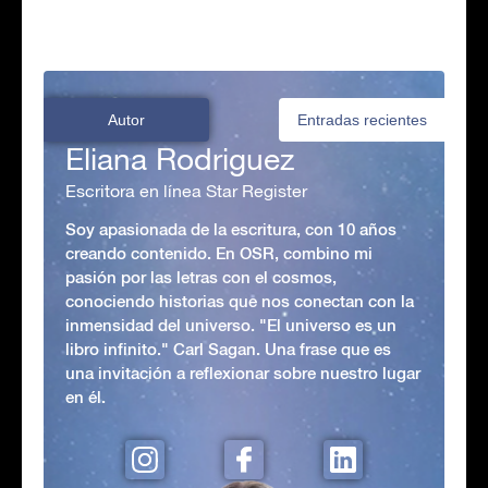
Autor
Entradas recientes
Eliana Rodriguez
Escritora en línea Star Register
Soy apasionada de la escritura, con 10 años
creando contenido. En OSR, combino mi
pasión por las letras con el cosmos,
conociendo historias que nos conectan con la
inmensidad del universo. "El universo es un
libro infinito." Carl Sagan. Una frase que es
una invitación a reflexionar sobre nuestro lugar
en él.