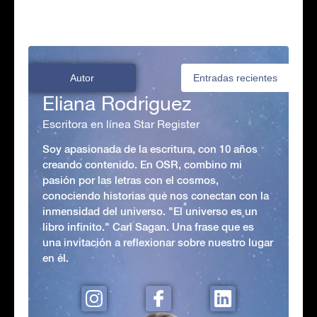
Autor
Entradas recientes
Eliana Rodriguez
Escritora en línea Star Register
Soy apasionada de la escritura, con 10 años
creando contenido. En OSR, combino mi
pasión por las letras con el cosmos,
conociendo historias que nos conectan con la
inmensidad del universo. "El universo es un
libro infinito." Carl Sagan. Una frase que es
una invitación a reflexionar sobre nuestro lugar
en él.