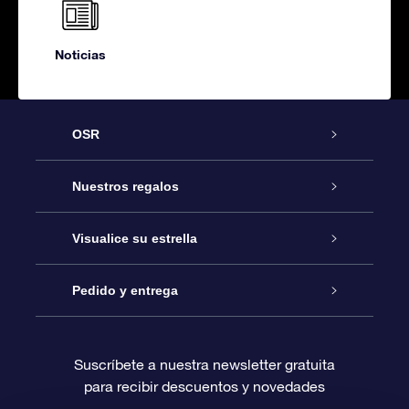
Noticias
OSR
Atención
Nuestros regalos
Contáctanos
Regalo Estrella Online
Visualice su estrella
Blog
Paquete de Regalo OSR
Registro estelar
Pedido y entrega
Preguntas Más Frecuentes
Regalo Súper Estrella
Aplicación de Búsqueda de Estrella
Acceso clientes
Suscríbete a nuestra newsletter gratuita
para recibir descuentos y novedades
Reseñas
Tarjeta de Regalo OSR
Página de Estrella Personalizada
Información de Pago