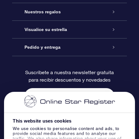
Atención
Nuestros regalos
Contáctanos
Regalo Estrella Online
Visualice su estrella
Blog
Paquete de Regalo OSR
Registro estelar
Pedido y entrega
Preguntas Más Frecuentes
Regalo Súper Estrella
Aplicación de Búsqueda de Estrella
Acceso clientes
Suscríbete a nuestra newsletter gratuita
para recibir descuentos y novedades
Reseñas
Tarjeta de Regalo OSR
Página de Estrella Personalizada
Información de Pago
Regalos empresariales
Un Millón de Estrellas
Información de Envío
Salvaestrellas OSR
Política de devolución
This website uses cookies
We use cookies to personalise content and ads, to
provide social media features and to analyse our
Aplicación de RV Llévame a las estrellas
Constelaciones
traffic. We also share information about your use of