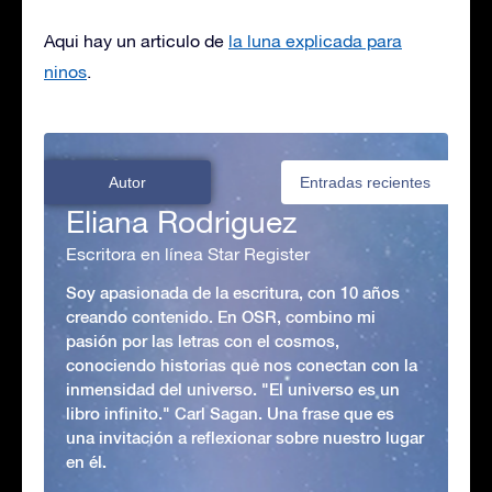
Aqui hay un articulo de
la luna explicada para
ninos
.
Autor
Entradas recientes
Eliana Rodriguez
Escritora en línea Star Register
Soy apasionada de la escritura, con 10 años
creando contenido. En OSR, combino mi
pasión por las letras con el cosmos,
conociendo historias que nos conectan con la
inmensidad del universo. "El universo es un
libro infinito." Carl Sagan. Una frase que es
una invitación a reflexionar sobre nuestro lugar
en él.