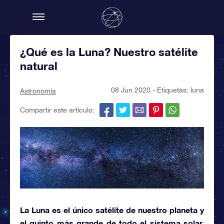
¿Qué es la Luna? Nuestro satélite
natural
08 Jun 2020 - Etiquetas:
luna
Astronomía
Compartir este artículo:
La
Luna
es el único
satélite
de nuestro planeta y
el quinto más grande de todo el sistema solar.