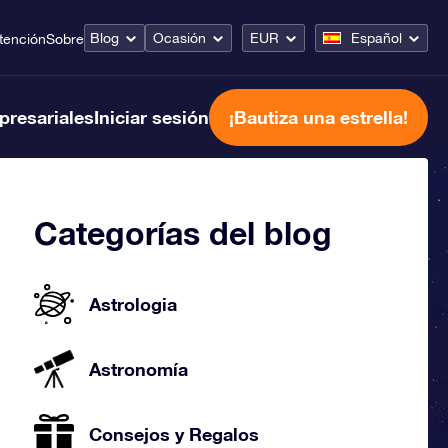
Blog
Ocasión
EUR
Español
tención
Sobre
presariales
Iniciar sesión
¡Bautiza una estrella!
Categorías del blog
Astrologia
Astronomía
Consejos y Regalos