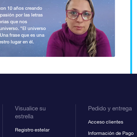
 con 10 años creando
asión por las letras
orias que nos
universo. "El universo
. Una frase que es una
stro lugar en él.
Visualice su
Pedido y entrega
estrella
Acceso clientes
Registro estelar
Información de Pago