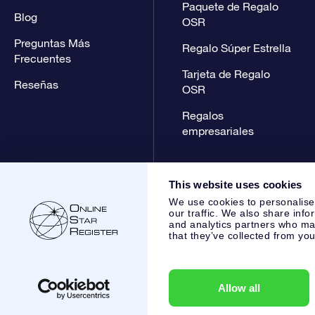
Paquete de Regalo
Blog
OSR
Preguntas Más
Regalo Súper Estrella
Frecuentes
Tarjeta de Regalo
Reseñas
OSR
Regalos
empresariales
This website uses cookies
We use cookies to personalise
our traffic. We also share info
and analytics partners who may
that they’ve collected from you
Online Star Register BV
- Laan van de Maagd 83, 7324 BT 
,
Atención al Cliente:
help@osr.org
KVK: 60333553, VAT: NL
Allow all