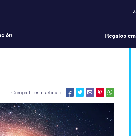
A
ación
Regalos em
?
Compartir este artículo: