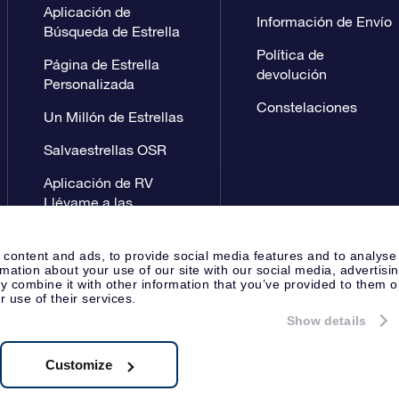
Aplicación de
Información de Envío
Búsqueda de Estrella
Política de
Página de Estrella
devolución
Personalizada
Constelaciones
Un Millón de Estrellas
Salvaestrellas OSR
Aplicación de RV
Llévame a las
estrellas
 content and ads, to provide social media features and to analyse
rmation about your use of our site with our social media, advertisi
 combine it with other information that you’ve provided to them o
r use of their services.
Show details
Página de prensa
Política de P
Apeldoorn, The Netherlands
 8538.62.722B01
Customize