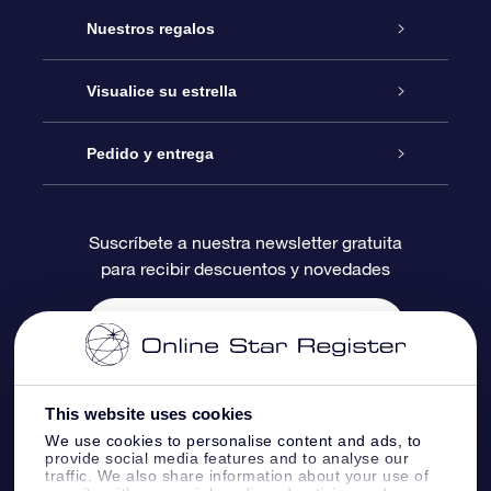
Atención
Nuestros regalos
Contáctanos
Regalo Estrella Online
Visualice su estrella
Blog
Paquete de Regalo OSR
Registro estelar
Pedido y entrega
Preguntas Más Frecuentes
Regalo Súper Estrella
Aplicación de Búsqueda de Estrella
Acceso clientes
Suscríbete a nuestra newsletter gratuita
para recibir descuentos y novedades
Reseñas
Tarjeta de Regalo OSR
Página de Estrella Personalizada
Información de Pago
Regalos empresariales
Un Millón de Estrellas
Información de Envío
Salvaestrellas OSR
Política de devolución
This website uses cookies
We use cookies to personalise content and ads, to
provide social media features and to analyse our
Aplicación de RV Llévame a las estrellas
Constelaciones
traffic. We also share information about your use of