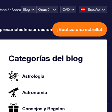
Blog
Ocasión
CAD
Español
tención
Sobre
presariales
Iniciar sesión
¡Bautiza una estrella!
Categorías del blog
Astrologia
Astronomía
Consejos y Regalos