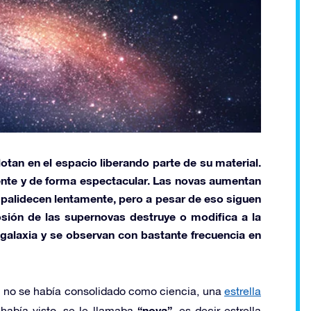
otan en el espacio liberando parte de su material.
ente y de forma espectacular. Las novas aumentan
palidecen lentamente, pero a pesar de eso siguen
osión de las supernovas destruye o modifica a la
galaxia y se observan con bastante frecuencia en
a no se había consolidado como ciencia, una
estrella
“nova”,
 había visto, se le llamaba
es decir estrella