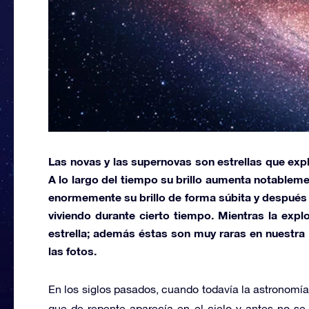
Las
novas
y las
supernovas
son estrellas que expl
A lo largo del tiempo su brillo aumenta notablem
enormemente su brillo de forma súbita y después 
viviendo durante cierto tiempo. Mientras la expl
estrella; además éstas son muy raras en nuestra 
las fotos.
En los siglos pasados, cuando todavía la astronomí
que de repente aparecía en el cielo y antes no se