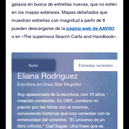
galaxia en busca de estrellas nuevas, que no estén
en los mapas estelares. Mapas detallados que
muestran estrellas con magnitud a partir de 8
página web de AAVSO
pueden descargarse de la
o en «The supernova Search Carts and Handbook».
Autor
Entradas recientes
Eliana Rodriguez
Escritora en línea Star Register
Soy apasionada de la escritura, con 10 años
creando contenido. En OSR, combino mi
pasión por las letras con el cosmos,
conociendo historias que nos conectan con la
inmensidad del universo. "El universo es un
libro infinito." Carl Sagan. Una frase que es