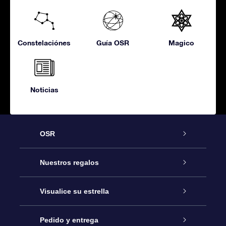
Constelaciónes
Guía OSR
Magico
Noticias
OSR
Atención
Nuestros regalos
Contáctanos
Regalo Estrella Online
Visualice su estrella
Blog
Paquete de Regalo OSR
Registro estelar
Pedido y entrega