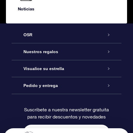
Noticias
OSR
Atención
Nuestros regalos
Contáctanos
Regalo Estrella Online
Visualice su estrella
Blog
Paquete de Regalo OSR
Registro estelar
Pedido y entrega
Preguntas Más Frecuentes
Regalo Súper Estrella
Aplicación de Búsqueda de Estrella
Acceso clientes
Suscríbete a nuestra newsletter gratuita
para recibir descuentos y novedades
Reseñas
Tarjeta de Regalo OSR
Página de Estrella Personalizada
Información de Pago