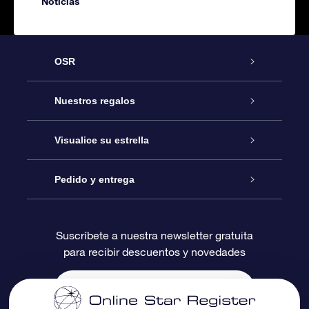
Noticias
OSR
Atención
Nuestros regalos
Contáctanos
Regalo Estrella Online
Visualice su estrella
Blog
Paquete de Regalo OSR
Registro estelar
Pedido y entrega
Preguntas Más Frecuentes
Regalo Súper Estrella
Aplicación de Búsqueda de Estrella
Acceso clientes
Suscríbete a nuestra newsletter gratuita
para recibir descuentos y novedades
Reseñas
Tarjeta de Regalo OSR
Página de Estrella Personalizada
Información de Pago
Regalos empresariales
Un Millón de Estrellas
Información de Envío