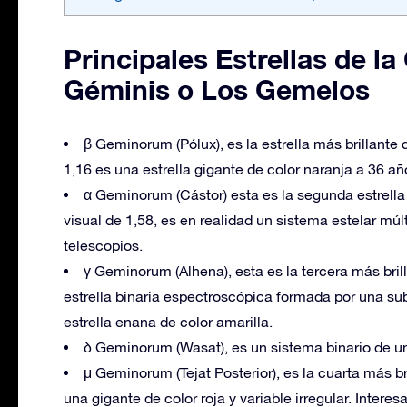
Principales Estrellas de l
Géminis o Los Gemelos
β Geminorum (Pólux), es la estrella más brillant
1,16 es una estrella gigante de color naranja a 36 añ
α Geminorum (Cástor) esta es la segunda estrella
visual de 1,58, es en realidad un sistema estelar múl
telescopios.
γ Geminorum (Alhena), esta es la tercera más bri
estrella binaria espectroscópica formada por una s
estrella enana de color amarilla.
δ Geminorum (Wasat), es un sistema binario de una 
μ Geminorum (Tejat Posterior), es la cuarta más b
una gigante de color roja y variable irregular. Intere