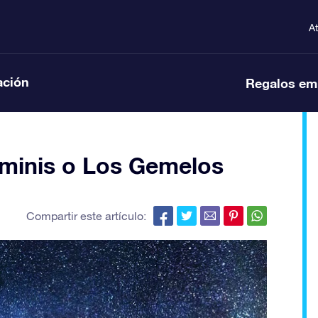
A
ación
Regalos em
éminis o Los Gemelos
Compartir este artículo: