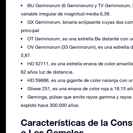
BU Geminorum (6 Geminorum) y TV Geminorum, lej
variable irregular de magnitud media 6,38.
GX Geminorum, binaria eclipsante cuyas dos co
principal.
OT Geminorum, es una estrella Be distante con u
OV Geminorum (33 Geminorum), es una estrella 
5,87.
HD 52711, es una estrella enana de color amaril
62 años luz de distancia.
HD 59686, es una gigante de color naranja con un
Gliese 251, es una enana de color roja a 18,15 añ
Geminga, púlsar que emite rayos gamma y rayos X
explotó hace 300.000 años.
Características de la Con
o Los Gemelos