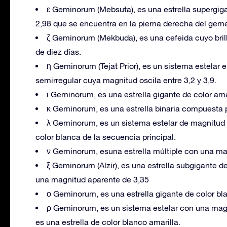
ε Geminorum (Mebsuta), es una estrella supergig
2,98 que se encuentra en la pierna derecha del geme
ζ Geminorum (Mekbuda), es una cefeida cuyo brill
de diez días.
η Geminorum (Tejat Prior), es un sistema estelar e
semirregular cuya magnitud oscila entre 3,2 y 3,9.
ι Geminorum, es una estrella gigante de color am
κ Geminorum, es una estrella binaria compuesta po
λ Geminorum, es un sistema estelar de magnitud 
color blanca de la secuencia principal.
ν Geminorum, esuna estrella múltiple con una mag
ξ Geminorum (Alzir), es una estrella subgigante d
una magnitud aparente de 3,35
ο Geminorum, es una estrella gigante de color bl
ρ Geminorum, es un sistema estelar con una mag
es una estrella de color blanco amarilla.