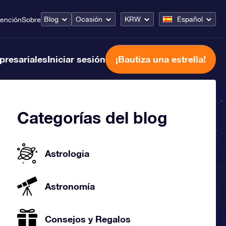
Blog
Ocasión
KRW
Español
tención
Sobre
presariales
Iniciar sesión
¡Bautiza una estrella!
Categorías del blog
Astrologia
Astronomía
Consejos y Regalos