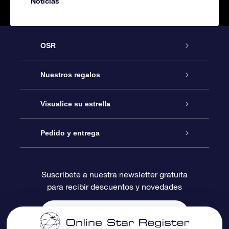
Noticias
OSR
Atención
Nuestros regalos
Contáctanos
Regalo Estrella Online
Visualice su estrella
Blog
Paquete de Regalo OSR
Registro estelar
Pedido y entrega
Preguntas Más Frecuentes
Regalo Súper Estrella
Aplicación de Búsqueda de Estrella
Acceso clientes
Suscríbete a nuestra newsletter gratuita
para recibir descuentos y novedades
Reseñas
Tarjeta de Regalo OSR
Página de Estrella Personalizada
Información de Pago
Regalos empresariales
Un Millón de Estrellas
Información de Envío