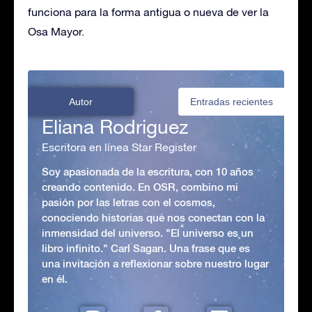
funciona para la forma antigua o nueva de ver la
Osa Mayor.
Autor
Entradas recientes
Eliana Rodriguez
Escritora en línea Star Register
Soy apasionada de la escritura, con 10 años
creando contenido. En OSR, combino mi
pasión por las letras con el cosmos,
conociendo historias que nos conectan con la
inmensidad del universo. "El universo es un
libro infinito." Carl Sagan. Una frase que es
una invitación a reflexionar sobre nuestro lugar
en él.