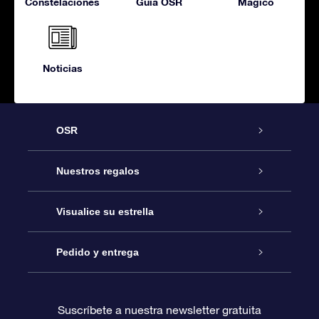
Constelaciónes
Guía OSR
Magico
Noticias
OSR
Atención
Nuestros regalos
Contáctanos
Regalo Estrella Online
Visualice su estrella
Blog
Paquete de Regalo OSR
Registro estelar
Pedido y entrega
Preguntas Más Frecuentes
Regalo Súper Estrella
Aplicación de Búsqueda de Estrella
Acceso clientes
Suscríbete a nuestra newsletter gratuita