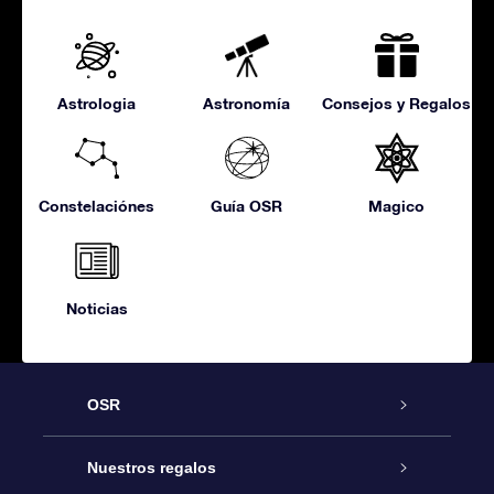
Astrologia
Astronomía
Consejos y Regalos
Constelaciónes
Guía OSR
Magico
Noticias
OSR
Atención
Nuestros regalos