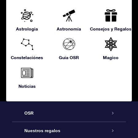
Astrologia
Astronomía
Consejos y Regalos
Constelaciónes
Guía OSR
Magico
Noticias
OSR
Atención
Nuestros regalos