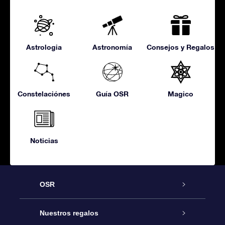
Astrologia
Astronomía
Consejos y Regalos
Constelaciónes
Guía OSR
Magico
Noticias
OSR
Atención
Nuestros regalos