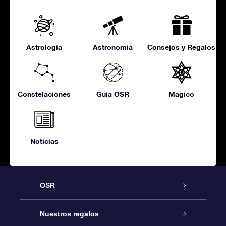
Astrologia
Astronomía
Consejos y Regalos
Constelaciónes
Guía OSR
Magico
Noticias
OSR
Atención
Nuestros regalos