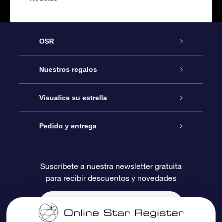
OSR
Atención
Nuestros regalos
Contáctanos
Regalo Estrella Online
Visualice su estrella
Blog
Paquete de Regalo OSR
Registro estelar
Pedido y entrega
Preguntas Más Frecuentes
Regalo Súper Estrella
Aplicación de Búsqueda de Estrella
Acceso clientes
Suscríbete a nuestra newsletter gratuita
para recibir descuentos y novedades
Reseñas
Tarjeta de Regalo OSR
Página de Estrella Personalizada
Información de Pago
Regalos empresariales
Un Millón de Estrellas
Información de Envío