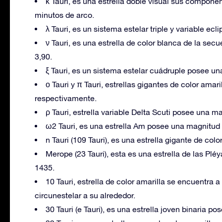
κ Tauri, es una estrella doble visual sus compone
minutos de arco.
λ Tauri, es un sistema estelar triple y variable ecli
ν Tauri, es una estrella de color blanca de la se
3,90.
ξ Tauri, es un sistema estelar cuádruple posee u
ο Tauri y π Tauri, estrellas gigantes de color ama
respectivamente.
ρ Tauri, estrella variable Delta Scuti posee una m
ω2 Tauri, es una estrella Am posee una magnitud 
n Tauri (109 Tauri), es una estrella gigante de co
Merope (23 Tauri), esta es una estrella de las Pl
1435.
10 Tauri, estrella de color amarilla se encuentra 
circunestelar a su alrededor.
30 Tauri (e Tauri), es una estrella joven binaria 