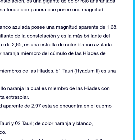
 constelación, es una gigante de color rojo anaranjada
 una tenue compañera que posee una magnitud
r blanco azulada posee una magnitud aparente de 1,68.
rillante de la constelación y es la más brillante del
de 2,85, es una estrella de color blanco azulada.
lor naranja miembro del cúmulo de las Híades de
s miembros de las Híades. δ1 Tauri (Hyadum II) es una
arillo naranja la cual es miembro de las Híades con
ta extrasolar.
ud aparente de 2,97 esta se encuentra en el cuerno
Tauri y θ2 Tauri; de color naranja y blanco,
co.