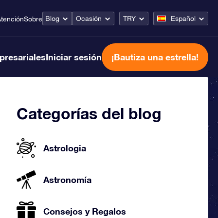
Blog
Ocasión
TRY
Español
tención
Sobre
presariales
Iniciar sesión
¡Bautiza una estrella!
Categorías del blog
Astrologia
Astronomía
Consejos y Regalos