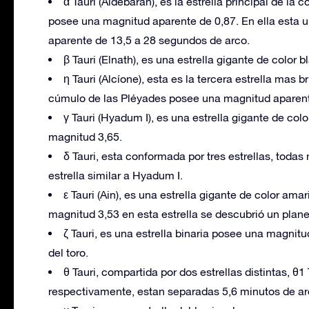
α Tauri (Aldebarán), es la estrella principal de la
posee una magnitud aparente de 0,87. En ella esta
aparente de 13,5 a 28 segundos de arco.
β Tauri (Elnath), es una estrella gigante de colo
η Tauri (Alcíone), esta es la tercera estrella mas b
cúmulo de las Pléyades posee una magnitud aparente 
γ Tauri (Hyadum I), es una estrella gigante de co
magnitud 3,65.
δ Tauri, esta conformada por tres estrellas, toda
estrella similar a Hyadum I.
ε Tauri (Ain), es una estrella gigante de color am
magnitud 3,53 en esta estrella se descubrió un plane
ζ Tauri, es una estrella binaria posee una magnit
del toro.
θ Tauri, compartida por dos estrellas distintas, θ1 
respectivamente, estan separadas 5,6 minutos de ar