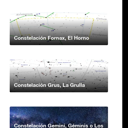
Constelación Fornax, El Horno
Constelación Grus, La Grulla
Constelación Gemini, Géminis o Los