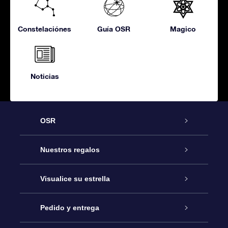
Constelaciónes
Guía OSR
Magico
Noticias
OSR
Atención
Nuestros regalos
Contáctanos
Regalo Estrella Online
Visualice su estrella
Blog
Paquete de Regalo OSR
Registro estelar
Pedido y entrega