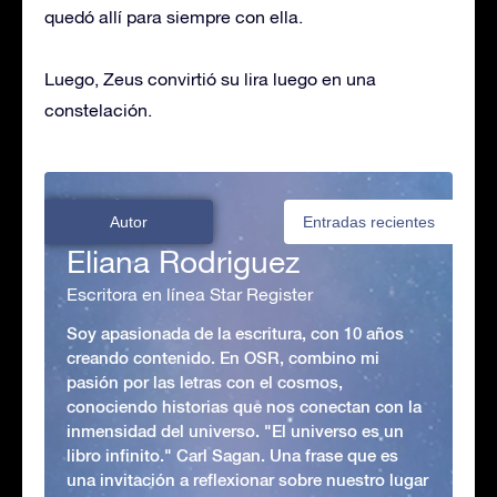
quedó allí para siempre con ella.
Luego, Zeus convirtió su lira luego en una
constelación.
Autor
Entradas recientes
Eliana Rodriguez
Escritora en línea Star Register
Soy apasionada de la escritura, con 10 años
creando contenido. En OSR, combino mi
pasión por las letras con el cosmos,
conociendo historias que nos conectan con la
inmensidad del universo. "El universo es un
libro infinito." Carl Sagan. Una frase que es
una invitación a reflexionar sobre nuestro lugar