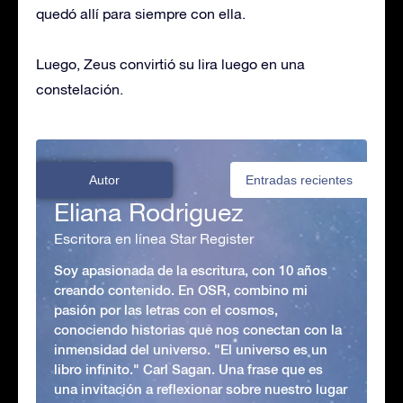
quedó allí para siempre con ella.
Luego, Zeus convirtió su lira luego en una
constelación.
Autor
Entradas recientes
Eliana Rodriguez
Escritora en línea Star Register
Soy apasionada de la escritura, con 10 años
creando contenido. En OSR, combino mi
pasión por las letras con el cosmos,
conociendo historias que nos conectan con la
inmensidad del universo. "El universo es un
libro infinito." Carl Sagan. Una frase que es
una invitación a reflexionar sobre nuestro lugar