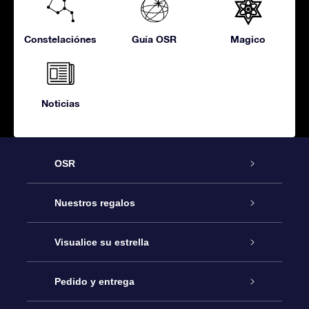
Constelaciónes
Guía OSR
Magico
Noticias
OSR
Atención
Nuestros regalos
Contáctanos
Regalo Estrella Online
Visualice su estrella
Blog
Paquete de Regalo OSR
Registro estelar
Pedido y entrega