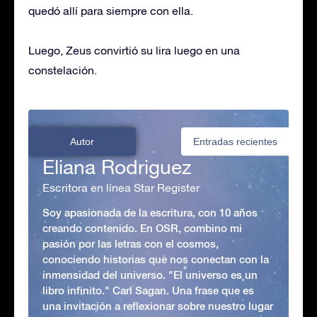
quedó allí para siempre con ella.
Luego, Zeus convirtió su lira luego en una
constelación.
Autor
Entradas recientes
Eliana Rodriguez
Escritora en línea Star Register
Soy apasionada de la escritura, con 10 años
creando contenido. En OSR, combino mi
pasión por las letras con el cosmos,
conociendo historias que nos conectan con la
inmensidad del universo. "El universo es un
libro infinito." Carl Sagan. Una frase que es
una invitación a reflexionar sobre nuestro lugar