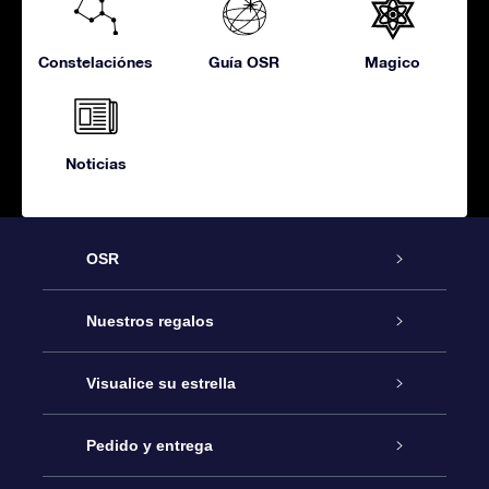
Constelaciónes
Guía OSR
Magico
Noticias
OSR
Atención
Nuestros regalos
Contáctanos
Regalo Estrella Online
Visualice su estrella
Blog
Paquete de Regalo OSR
Registro estelar
Pedido y entrega