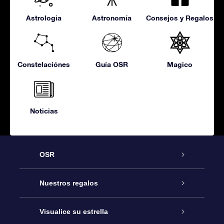
Astrologia
Astronomía
Consejos y Regalos
Constelaciónes
Guía OSR
Magico
Noticias
OSR
Atención
Nuestros regalos
Contáctanos
Regalo Estrella Online
Visualice su estrella