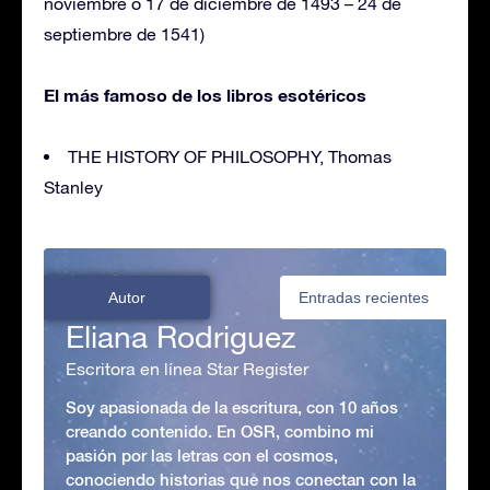
noviembre o 17 de diciembre de 1493 – 24 de
septiembre de 1541)
El más famoso de los libros esotéricos
THE HISTORY OF PHILOSOPHY, Thomas
Stanley
Autor
Entradas recientes
Eliana Rodriguez
Escritora en línea Star Register
Soy apasionada de la escritura, con 10 años
creando contenido. En OSR, combino mi
pasión por las letras con el cosmos,
conociendo historias que nos conectan con la