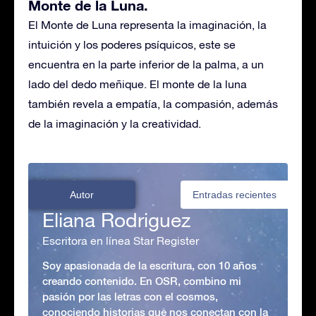
Monte de la Luna.
El Monte de Luna representa la imaginación, la
intuición y los poderes psíquicos, este se
encuentra en la parte inferior de la palma, a un
lado del dedo meñique. El monte de la luna
también revela a empatía, la compasión, además
de la imaginación y la creatividad.
Autor
Entradas recientes
Eliana Rodriguez
Escritora en línea Star Register
Soy apasionada de la escritura, con 10 años
creando contenido. En OSR, combino mi
pasión por las letras con el cosmos,
conociendo historias que nos conectan con la