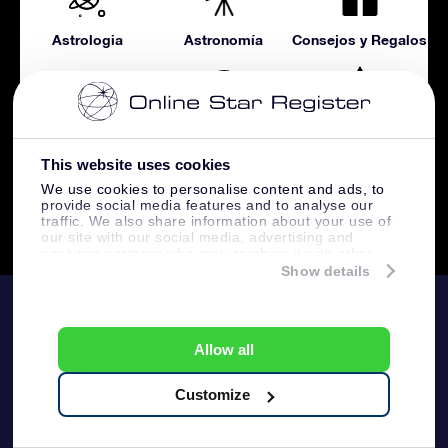
Astrologia
Astronomía
Consejos y Regalos
Constelaciónes
Guía OSR
Magico
This website uses cookies
We use cookies to personalise content and ads, to
provide social media features and to analyse our
traffic. We also share information about your use of
Noticias
our site with our social media, advertising and
analytics partners who may combine it with other
information that you’ve provided to them or that
Show details
they’ve collected from your use of their services.
OSR
Allow all
Atención
Nuestros regalos
Customize
Contáctanos
Regalo Estrella Online
Visualice su estrella