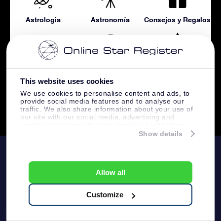
Astrologia
Astronomía
Consejos y Regalos
Constelaciónes
Guía OSR
Magico
This website uses cookies
We use cookies to personalise content and ads, to
provide social media features and to analyse our
traffic. We also share information about your use of
Noticias
our site with our social media, advertising and
analytics partners who may combine it with other
information that you’ve provided to them or that
Show details
they’ve collected from your use of their services.
OSR
Allow all
Atención
Nuestros regalos
Customize
Contáctanos
Regalo Estrella Online
Visualice su estrella