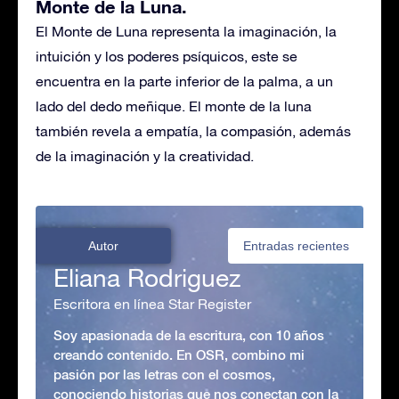
Monte de la Luna.
El Monte de Luna representa la imaginación, la
intuición y los poderes psíquicos, este se
encuentra en la parte inferior de la palma, a un
lado del dedo meñique. El monte de la luna
también revela a empatía, la compasión, además
de la imaginación y la creatividad.
Autor
Entradas recientes
Eliana Rodriguez
Escritora en línea Star Register
Soy apasionada de la escritura, con 10 años
creando contenido. En OSR, combino mi
pasión por las letras con el cosmos,
conociendo historias que nos conectan con la