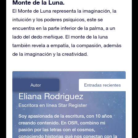
Monte de la Luna.
El Monte de Luna representa la imaginación, la
intuición y los poderes psíquicos, este se
encuentra en la parte inferior de la palma, a un
lado del dedo meñique. El monte de la luna
también revela a empatía, la compasión, además
de la imaginación y la creatividad.
Autor
Entradas recientes
Eliana Rodriguez
Escritora en línea Star Register
Soy apasionada de la escritura, con 10 años
creando contenido. En OSR, combino mi
pasión por las letras con el cosmos,
conociendo historias que nos conectan con la