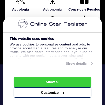
Astrologia
Astronomía
Consejos y Regalos
Constelaciónes
Guía OSR
Magico
This website uses cookies
We use cookies to personalise content and ads, to
provide social media features and to analyse our
traffic. We also share information about your use of
Noticias
our site with our social media, advertising and
analytics partners who may combine it with other
information that you’ve provided to them or that
Show details
they’ve collected from your use of their services.
OSR
Allow all
Atención
Nuestros regalos
Customize
Contáctanos
Regalo Estrella Online
Visualice su estrella