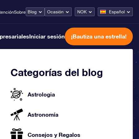
Blog
Ocasión
NOK
Español
tención
Sobre
presariales
Iniciar sesión
¡Bautiza una estrella!
Categorías del blog
Astrologia
Astronomía
Consejos y Regalos