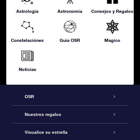
Astrologia
Astronomía
Consejos y Regalos
Constelaciónes
Guía OSR
Magico
Noticias
OSR
Atención
Nuestros regalos
Contáctanos
Regalo Estrella Online
Visualice su estrella