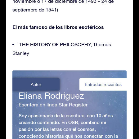
noviembre o 17 de diciembre de 1493 – 24 de
septiembre de 1541)
El más famoso de los libros esotéricos
THE HISTORY OF PHILOSOPHY, Thomas
Stanley
Autor
Entradas recientes
Eliana Rodriguez
Escritora en línea Star Register
Soy apasionada de la escritura, con 10 años
creando contenido. En OSR, combino mi
pasión por las letras con el cosmos,
conociendo historias que nos conectan con la