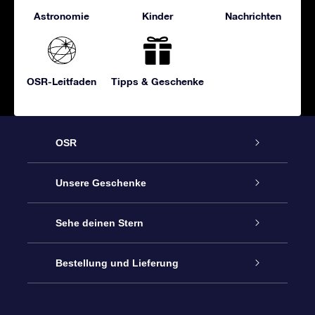
Astronomie
Kinder
Nachrichten
OSR-Leitfaden
Tipps & Geschenke
OSR
Service
Unsere Geschenke
Kontakt
Sterne schenken
Sehe deinen Stern
Blog
OSR-Geschenkpaket
Sternregister
Bestellung und Lieferung
Häufig Gestellte Fragen
Super Star Gift
OSR Star Finder App
Kundenlogin