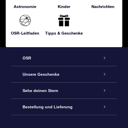
Astronomie
Kinder
Nachrichten
OSR-Leitfaden
Tipps & Geschenke
OSR
Service
Unsere Geschenke
Kontakt
Sterne schenken
Sehe deinen Stern
Blog
OSR-Geschenkpaket
Sternregister
Bestellung und Lieferung
Häufig Gestellte Fragen
Super Star Gift
OSR Star Finder App
Kundenlogin