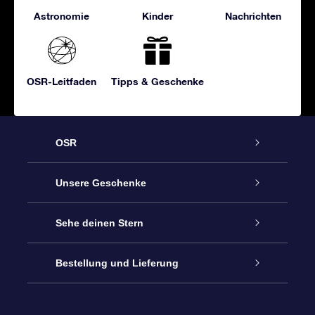
Astronomie
Kinder
Nachrichten
OSR-Leitfaden
Tipps & Geschenke
OSR
Service
Unsere Geschenke
Kontakt
Sterne schenken
Sehe deinen Stern
Blog
OSR-Geschenkpaket
Sternregister
Bestellung und Lieferung
Häufig Gestellte Fragen
Super Star Gift
OSR Star Finder App
Kundenlogin