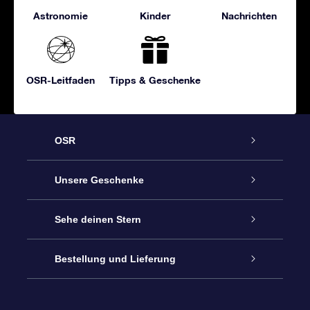
Astronomie
Kinder
Nachrichten
OSR-Leitfaden
Tipps & Geschenke
OSR
Service
Unsere Geschenke
Kontakt
Sterne schenken
Sehe deinen Stern
Blog
OSR-Geschenkpaket
Sternregister
Bestellung und Lieferung
Häufig Gestellte Fragen
Super Star Gift
OSR Star Finder App
Kundenlogin