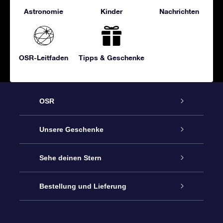
Astronomie
Kinder
Nachrichten
OSR-Leitfaden
Tipps & Geschenke
OSR
Service
Unsere Geschenke
Kontakt
Sterne schenken
Sehe deinen Stern
Blog
OSR-Geschenkpaket
Sternregister
Bestellung und Lieferung
Häufig Gestellte Fragen
Super Star Gift
OSR Star Finder App
Kundenlogin