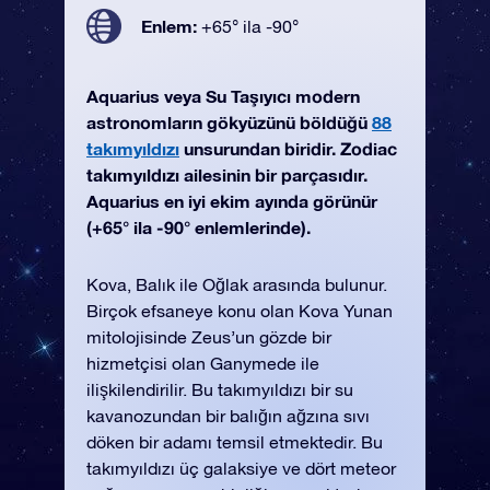
Enlem:
+65° ila -90°
Aquarius veya Su Taşıyıcı modern
astronomların gökyüzünü böldüğü
88
takımyıldızı
unsurundan biridir. Zodiac
takımyıldızı ailesinin bir parçasıdır.
Aquarius en iyi ekim ayında görünür
(+65° ila -90° enlemlerinde).
Kova, Balık ile Oğlak arasında bulunur.
Birçok efsaneye konu olan Kova Yunan
mitolojisinde Zeus’un gözde bir
hizmetçisi olan Ganymede ile
ilişkilendirilir. Bu takımyıldızı bir su
kavanozundan bir balığın ağzına sıvı
döken bir adamı temsil etmektedir. Bu
takımyıldızı üç galaksiye ve dört meteor