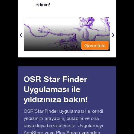
edinin!
Andromeda - Zincirli Prenses
Antli
üntüle
Görüntüle
OSR Star Finder
Uygulaması ile
yıldızınıza bakın!
OSR Star Finder uygulaması ile kendi
yıldızınızı arayabilir, bulabilir ve ona
doya doya bakabilirsiniz. Uygulamayı
AppStore
veya
Play Store
üzerinden