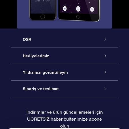
OSR
Hizmet
Hediyelerimiz
İletişim
Çevrimiçi Yıldız Hediyesi
Yıldızınızı görüntüleyin
Blogu
OSR Hediye Paketi
Star Register
Sipariş ve teslimat
Sıkça Sorulan Sorular
Muhteşem Yıldız Hediyesi
OSR Star Finder Uygulaması
Müşteri Girişi
İndirimler ve ürün güncellemeleri için
ÜCRETSİZ haber bültenimize abone
Değerlendirmeler
OSR Hediye Kartı
Kişiselleştirilmiş Yıldız Sayfası
Ödeme bilgileri
olun