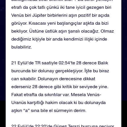
etrafı da çok tatlı çünkü iki tane iyicil gezegen biri
Venüs biri Jüpiter birbirlerini aşırı pozitif bir açıda
görüyor. Kısacası yeni başlangıçlar aşkta da bizi
bekliyor. Üstüne üstlük aşırı şanslı olacağız. Olmaz
dediğimiz kişiyle bir anda kendimizi ilişki içinde
bulabiliriz.
21 Eylül’de TR saatiyle 02:54’te 28 derece Balık
burcunda bir dolunay gerçekleşiyor. İşte bu biraz
can sıkabilir. Dolunayın derecesine dikkat
ederseniz 28 derece gibi kritik bir seviyede yine.
Fakat etrafta da sıkıntılar var. Mesela Venüs-
Uranüs karşıtlığı hakim olacak ki bu dolunayda
aşkın “a” sına bile el sürmeyin derim.
22 Eylül’de 22:20’de Güneş Terazi burcuna geçiyor.