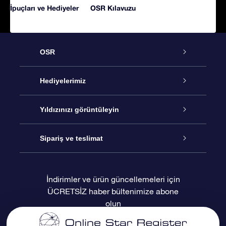
İpuçları ve Hediyeler
OSR Kılavuzu
OSR
Hizmet
Hediyelerimiz
İletişim
Çevrimiçi Yıldız Hediyesi
Yıldızınızı görüntüleyin
Blogu
OSR Hediye Paketi
Star Register
Sipariş ve teslimat
Sıkça Sorulan Sorular
Muhteşem Yıldız Hediyesi
OSR Star Finder Uygulaması
Müşteri Girişi
İndirimler ve ürün güncellemeleri için
ÜCRETSİZ haber bültenimize abone
Değerlendirmeler
OSR Hediye Kartı
Kişiselleştirilmiş Yıldız Sayfası
Ödeme bilgileri
olun
Kurumsal hediyeler
Bir Milyon Yıldız
Sevkiyat bilgileri