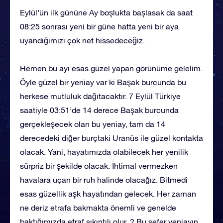
Eylül’ün ilk gününe Ay boşlukta başlasak da saat
08:25 sonrası yeni bir güne hatta yeni bir aya
uyandığımızı çok net hissedeceğiz.
Hemen bu ayı esas güzel yapan görünüme gelelim.
Öyle güzel bir yeniay var ki Başak burcunda bu
herkese mutluluk dağıtacaktır. 7 Eylül Türkiye
saatiyle 03:51’de 14 derece Başak burcunda
gerçekleşecek olan bu yeniay, tam da 14
derecedeki diğer burçtaki Uranüs ile güzel kontakta
olacak. Yani, hayatımızda olabilecek her yenilik
sürpriz bir şekilde olacak. İhtimal vermezken
havalara uçan bir ruh halinde olacağız. Bitmedi
esas güzellik aşk hayatından gelecek. Her zaman
ne deriz etrafa bakmakta önemli ve genelde
baktığımızda etraf sıkıntılı olur. ? Bu sefer yeniayın