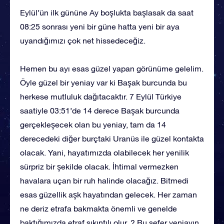
Eylül’ün ilk gününe Ay boşlukta başlasak da saat
08:25 sonrası yeni bir güne hatta yeni bir aya
uyandığımızı çok net hissedeceğiz.
Hemen bu ayı esas güzel yapan görünüme gelelim.
Öyle güzel bir yeniay var ki Başak burcunda bu
herkese mutluluk dağıtacaktır. 7 Eylül Türkiye
saatiyle 03:51’de 14 derece Başak burcunda
gerçekleşecek olan bu yeniay, tam da 14
derecedeki diğer burçtaki Uranüs ile güzel kontakta
olacak. Yani, hayatımızda olabilecek her yenilik
sürpriz bir şekilde olacak. İhtimal vermezken
havalara uçan bir ruh halinde olacağız. Bitmedi
esas güzellik aşk hayatından gelecek. Her zaman
ne deriz etrafa bakmakta önemli ve genelde
baktığımızda etraf sıkıntılı olur. ? Bu sefer yeniayın