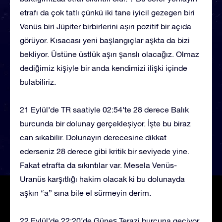
etrafı da çok tatlı çünkü iki tane iyicil gezegen biri
Venüs biri Jüpiter birbirlerini aşırı pozitif bir açıda
görüyor. Kısacası yeni başlangıçlar aşkta da bizi
bekliyor. Üstüne üstlük aşırı şanslı olacağız. Olmaz
dediğimiz kişiyle bir anda kendimizi ilişki içinde
bulabiliriz.
21 Eylül’de TR saatiyle 02:54’te 28 derece Balık
burcunda bir dolunay gerçekleşiyor. İşte bu biraz
can sıkabilir. Dolunayın derecesine dikkat
ederseniz 28 derece gibi kritik bir seviyede yine.
Fakat etrafta da sıkıntılar var. Mesela Venüs-
Uranüs karşıtlığı hakim olacak ki bu dolunayda
aşkın “a” sına bile el sürmeyin derim.
22 Eylül’de 22:20’de Güneş Terazi burcuna geçiyor.