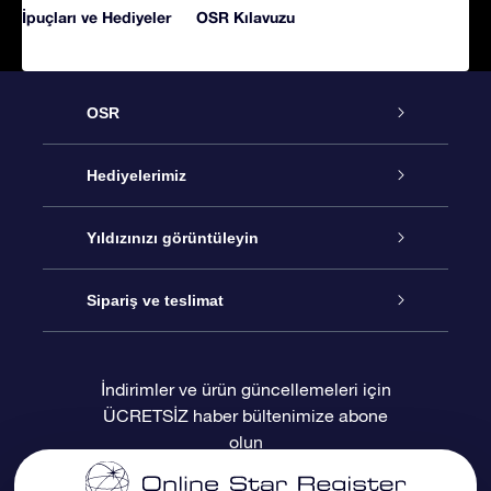
İpuçları ve Hediyeler
OSR Kılavuzu
OSR
Hizmet
Hediyelerimiz
İletişim
Çevrimiçi Yıldız Hediyesi
Yıldızınızı görüntüleyin
Blogu
OSR Hediye Paketi
Star Register
Sipariş ve teslimat
Sıkça Sorulan Sorular
Muhteşem Yıldız Hediyesi
OSR Star Finder Uygulaması
Müşteri Girişi
İndirimler ve ürün güncellemeleri için
ÜCRETSİZ haber bültenimize abone
Değerlendirmeler
OSR Hediye Kartı
Kişiselleştirilmiş Yıldız Sayfası
Ödeme bilgileri
olun
Kurumsal hediyeler
Bir Milyon Yıldız
Sevkiyat bilgileri