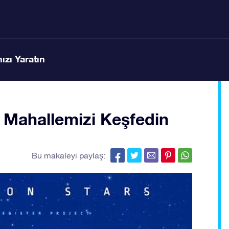
ızı Yaratın
k Mahallemizi Keşfedin
Bu makaleyi paylaş: