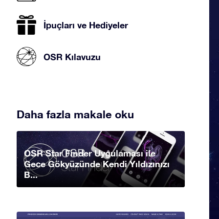
İpuçları ve Hediyeler
OSR Kılavuzu
Daha fazla makale oku
OSR Star Finder Uygulaması ile
Gece Gökyüzünde Kendi Yıldızınızı
B...