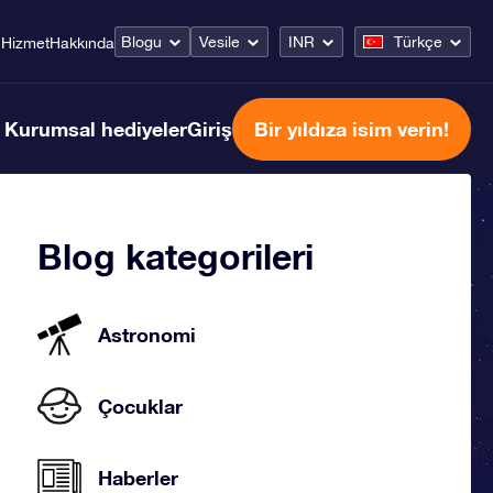
Blogu
Vesile
INR
Türkçe
Hizmet
Hakkında
Kurumsal hediyeler
Giriş
Bir yıldıza isim verin!
Blog kategorileri
Astronomi
Çocuklar
Haberler