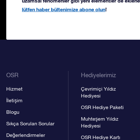
uzamsal fenomenler gibi yeni elementler de eklene
lütfen haber bültenimize abone olun
!
OSR
Hediyelerimiz
Hizmet
Çevrimiçi Yıldız
Hediyesi
İletişim
OSR Hediye Paketi
Blogu
Muhteşem Yıldız
Sıkça Sorulan Sorular
Hediyesi
Değerlendirmeler
OSR Hediye Kartı